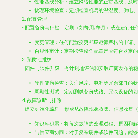
性能基线分析
：建立网络性能的正常基线，及时
物理环境检查
：定期检查机房的温湿度、供电
2. 配置管理
-
配置备份与归档
：定期（如每周/每月）或在进行任
变更管理
：任何配置变更都应遵循严格的申请、
合规性审计
：定期检查设备配置是否符合既定的
3. 预防性维护
-
固件与软件升级
：有计划地评估和安装厂商发布的
硬件健康检查
：关注风扇、电源等冗余部件的状
周期性测试
：定期测试备份线路、冗余设备的切
4. 故障诊断与排除
-
建立标准化流程
：形成从故障现象收集、信息收集（pin
知识库积累
：将每次故障的处理过程、原因和解
与供应商协同
：对于复杂硬件或软件问题，能够