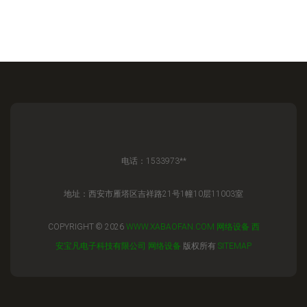
电话：1533973**
地址：西安市雁塔区吉祥路21号1幢10层11003室
COPYRIGHT © 2026
WWW.XABAOFAN.COM
网络设备
西
安宝凡电子科技有限公司
网络设备
版权所有
SITEMAP